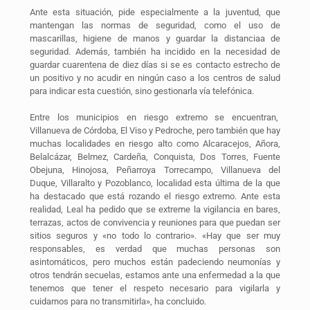
Ante esta situación, pide especialmente a la juventud, que
mantengan las normas de seguridad, como el uso de
mascarillas, higiene de manos y guardar la distanciaa de
seguridad. Además, también ha incidido en la necesidad de
guardar cuarentena de diez días si se es contacto estrecho de
un positivo y no acudir en ningún caso a los centros de salud
para indicar esta cuestión, sino gestionarla vía telefónica.
Entre los municipios en riesgo extremo se encuentran,
Villanueva de Córdoba, El Viso y Pedroche, pero también que hay
muchas localidades en riesgo alto como Alcaracejos, Añora,
Belalcázar, Belmez, Cardeña, Conquista, Dos Torres, Fuente
Obejuna, Hinojosa, Peñarroya Torrecampo, Villanueva del
Duque, Villaralto y Pozoblanco, localidad esta última de la que
ha destacado que está rozando el riesgo extremo. Ante esta
realidad, Leal ha pedido que se extreme la vigilancia en bares,
terrazas, actos de convivencia y reuniones para que puedan ser
sitios seguros y «no todo lo contrario». «Hay que ser muy
responsables, es verdad que muchas personas son
asintomáticos, pero muchos están padeciendo neumonías y
otros tendrán secuelas, estamos ante una enfermedad a la que
tenemos que tener el respeto necesario para vigilarla y
cuidarnos para no transmitirla», ha concluido.