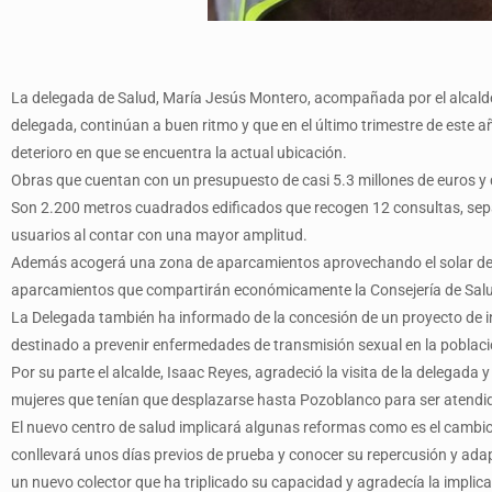
La delegada de Salud, María Jesús Montero, acompañada por el alcalde 
delegada, continúan a buen ritmo y que en el último trimestre de este a
deterioro en que se encuentra la actual ubicación.
Obras que cuentan con un presupuesto de casi 5.3 millones de euros y qu
Son 2.200 metros cuadrados edificados que recogen 12 consultas, sepa
usuarios al contar con una mayor amplitud.
Además acogerá una zona de aparcamientos aprovechando el solar de la
aparcamientos que compartirán económicamente la Consejería de Salu
La Delegada también ha informado de la concesión de un proyecto de inv
destinado a prevenir enfermedades de transmisión sexual en la poblac
Por su parte el alcalde, Isaac Reyes, agradeció la visita de la delegada
mujeres que tenían que desplazarse hasta Pozoblanco para ser atendi
El nuevo centro de salud implicará algunas reformas como es el cambio d
conllevará unos días previos de prueba y conocer su repercusión y ad
un nuevo colector que ha triplicado su capacidad y agradecía la implic