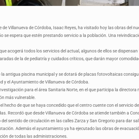
de Villanueva de Córdoba, Isaac Reyes, ha visitado hoy las obras del nu
ño se espera que estén prestando servicio a la población. Una reivindicac
e acogerá todos los servicios del actual, algunos de ellos se dispensan f
radas de la de pediatría y cuidados críticos, que darán mayor comodida
 antigua piscina municipal y se dotará de placas fotovoltaicas consigui
d y el Ayuntamiento de Villanueva de Córdoba.
estigación para el área Sanitaria Norte, en el que participa la directora
ión más vulnerable.
 y el hecho de que se haya concedido que el centro cuente con el servicio d
das. Recordó que desde Villanueva de Córdoba se atiende también a Conq
el sentido de circulación en las calles Zarza y San Gregorio para dar sali
aptación. Además el ayuntamiento ya ha ejecutado las obras de evacuaci
ación de todas las administraciones.